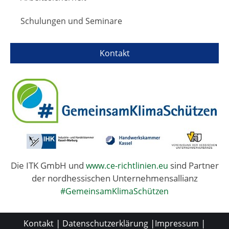
Schulungen und Seminare
Kontakt
Die ITK GmbH und
sind Partner
www.ce-richtlinien.eu
der nordhessischen Unternehmensallianz
#GemeinsamKlimaSchützen
|
|
|
Kontakt
Datenschutzerklärung
Impressum