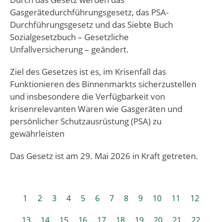
Gasgerätedurchführungsgesetz, das PSA-
Durchführungsgesetz und das Siebte Buch
Sozialgesetzbuch – Gesetzliche
Unfallversicherung – geändert.
Ziel des Gesetzes ist es, im Krisenfall das
Funktionieren des Binnenmarkts sicherzustellen
und insbesondere die Verfügbarkeit von
krisenrelevanten Waren wie Gasgeräten und
persönlicher Schutzausrüstung (PSA) zu
gewährleisten
Das Gesetz ist am 29. Mai 2026 in Kraft getreten.
1
2
3
4
5
6
7
8
9
10
11
12
13
14
15
16
17
18
19
20
21
22