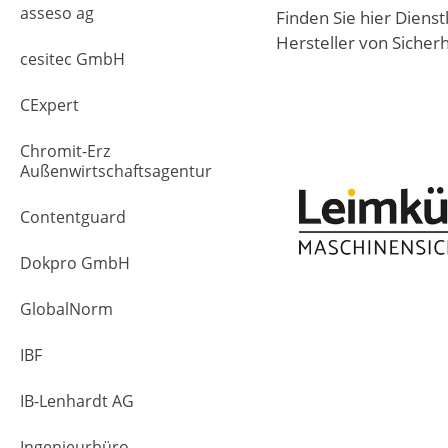
asseso ag
Finden Sie hier Dien
Hersteller von Sicher
cesitec GmbH
CExpert
Chromit-Erz
Außenwirtschaftsagentur
Contentguard
Dokpro GmbH
GlobalNorm
IBF
IB-Lenhardt AG
Ingenieurbüro