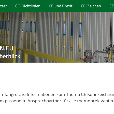
tter
CE-Richtlinien
CE und Brexit
CE-Zeichen
CE
EN.EU
berblick
t umfangreiche Informationen zum Thema CE-Kennzeichnung 
em passenden Ansprechpartner für alle themenrelevanten