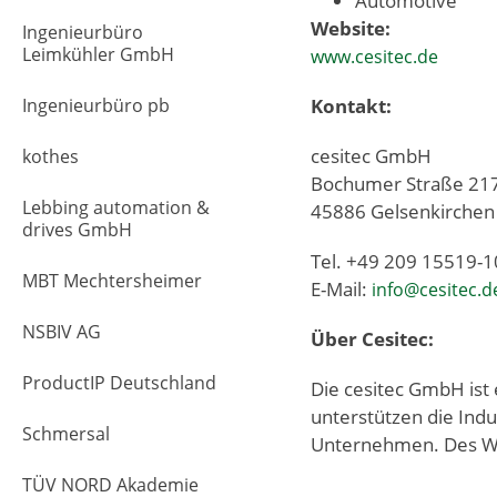
Automotive
Website:
Ingenieurbüro
Leimkühler GmbH
www.cesitec.de
Ingenieurbüro pb
Kontakt:
cesitec GmbH
kothes
Bochumer Straße 21
Lebbing automation &
45886 Gelsenkirchen
drives GmbH
Tel. +49 209 15519-
MBT Mechtersheimer
E-Mail:
info@cesitec.d
NSBIV AG
Über Cesitec:
ProductIP Deutschland
Die cesitec GmbH ist
unterstützen die Indu
Schmersal
Unternehmen. Des We
TÜV NORD Akademie