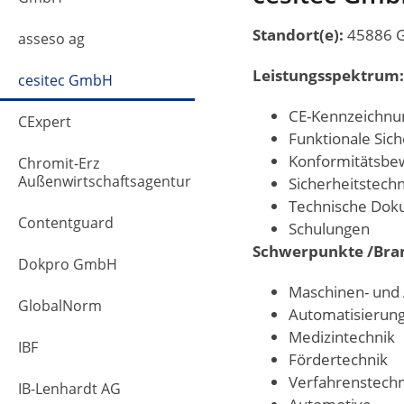
Standort(e):
45886 G
asseso ag
Leistungsspektrum:
cesitec GmbH
CE-Kennzeichnu
CExpert
Funktionale Sich
Konformitätsbe
Chromit-Erz
Außenwirtschaftsagentur
Sicherheitstech
Technische Dok
Contentguard
Schulungen
Schwerpunkte /Bra
Dokpro GmbH
Maschinen- und
GlobalNorm
Automatisierung
Medizintechnik
IBF
Fördertechnik
Verfahrenstechn
IB-Lenhardt AG