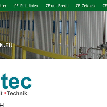
tter
CE-Richtlinien
CE und Brexit
CE-Zeichen
CE
EN.EU
bH