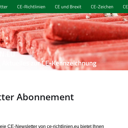
tter
CE-Richtlinien
CE und Brexit
CE-Zeichen
CE
EN.EU
 Aktuelles zur CE-Kennzeichnung
tter Abonnement
eie CE-Newsletter von ce-richtlinien.eu bietet Ihnen