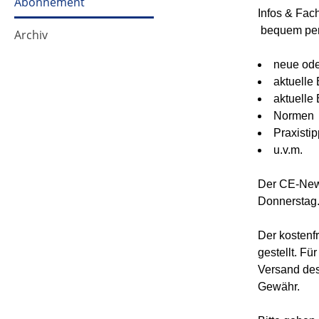
Abonnement
Infos & Fac
bequem per
Archiv
neue ode
aktuelle
aktuelle
Normen
Praxisti
u.v.m.
Der CE-News
Donnerstag
Der kostenf
gestellt. Fü
Versand des
Gewähr.