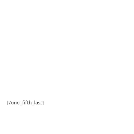
[/one_fifth_last]