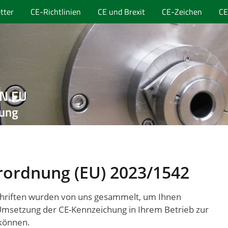
tter
CE-Richtlinien
CE und Brexit
CE-Zeichen
CE
EN.EU
nung
rordnung (EU) 2023/1542
chriften wurden von uns gesammelt, um Ihnen
e Umsetzung der CE-Kennzeichung in Ihrem Betrieb zur
 können.