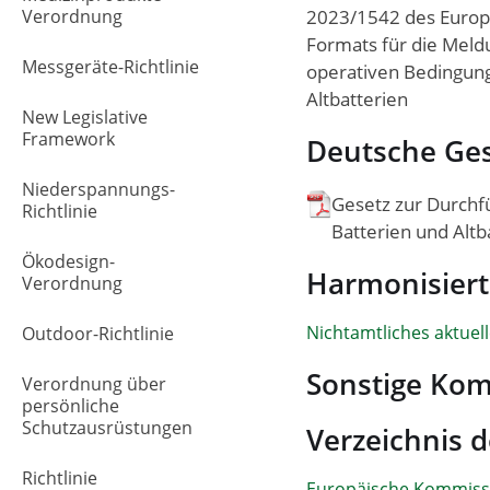
Verordnung
2023/1542 des Europä
Formats für die Mel
Messgeräte-Richtlinie
operativen Bedingun
Altbatterien
New Legislative
Framework
Deutsche Ge
Niederspannungs-
Gesetz zur Durchf
Richtlinie
Batterien und Alt
Ökodesign-
Harmonisier
Verordnung
Nichtamtliches aktuel
Outdoor-Richtlinie
Sonstige Ko
Verordnung über
persönliche
Schutzausrüstungen
Verzeichnis 
Richtlinie
Europäische Kommiss