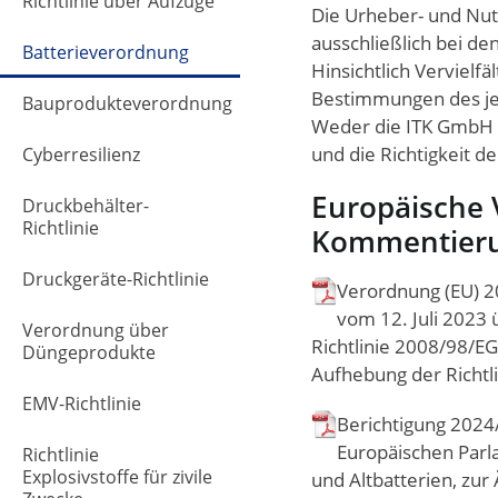
Richtlinie über Aufzüge
Die Urheber- und Nut
ausschließlich bei de
Batterieverordnung
Hinsichtlich Vervielfä
Bestimmungen des jew
Bauprodukteverordnung
Weder die ITK GmbH no
und die Richtigkeit de
Cyberresilienz
Europäische
Druckbehälter-
Richtlinie
Kommentier
Druckgeräte-Richtlinie
Verordnung (EU) 2
vom 12. Juli 2023 
Verordnung über
Richtlinie 2008/98/E
Düngeprodukte
Aufhebung der Richtl
EMV-Richtlinie
Berichtigung 2024
Europäischen Parl
Richtlinie
Explosivstoffe für zivile
und Altbatterien, zur