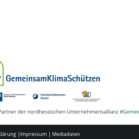
Partner der nordhessischen Unternehmensallianz
#Gemei
|
|
klärung
Impressum
Mediadaten