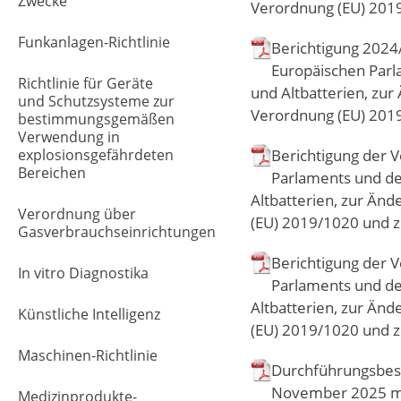
Zwecke
Verordnung (EU) 2019
Funkanlagen-Richtlinie
Berichtigung 2024
Europäischen Parl
Richtlinie für Geräte
und Altbatterien, zur
und Schutzsysteme zur
Verordnung (EU) 2019
bestimmungsgemäßen
Verwendung in
explosionsgefährdeten
Berichtigung der 
Bereichen
Parlaments und de
Altbatterien, zur Än
Verordnung über
(EU) 2019/1020 und z
Gasverbrauchseinrichtungen
Berichtigung der 
In vitro Diagnostika
Parlaments und de
Altbatterien, zur Än
Künstliche Intelligenz
(EU) 2019/1020 und z
Maschinen-Richtlinie
Durchführungsbes
November 2025 mi
Medizinprodukte-