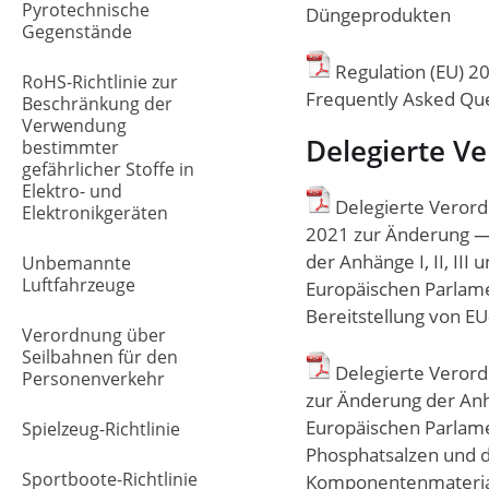
Pyrotechnische
Düngeprodukten
Gegenstände
Regulation (EU) 20
RoHS-Richtlinie zur
Frequently Asked Qu
Beschränkung der
Verwendung
Delegierte V
bestimmter
gefährlicher Stoffe in
Elektro- und
Delegierte Verord
Elektronikgeräten
2021 zur Änderung —
der Anhänge I, II, II
Unbemannte
Luftfahrzeuge
Europäischen Parlame
Bereitstellung von 
Verordnung über
Seilbahnen für den
Delegierte Verord
Personenverkehr
zur Änderung der Anh
Europäischen Parlam
Spielzeug-Richtlinie
Phosphatsalzen und d
Sportboote-Richtlinie
Komponentenmaterial